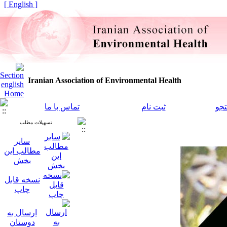
[ English ]
Iranian Association of Environmental Health
جو
ثبت نام
تماس با ما
تسهیلات مطلب
سایر
مطالب این
بخش
نسخه قابل
چاپ
ارسال به
دوستان