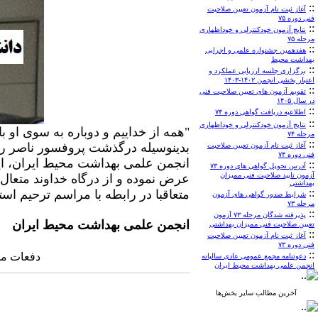
::
آغاز ثبت نام آزمون تعیین صلاحیت
فنی دوره ۷۵
::
نتایج آزمون خودکنترلی و خوداظهاری
مرحله ۷۵
::
هفدهمین جشنواره علمی و اجرایی
بهداشت محیط
::
برگزاری جلسه ارزیابی عملکرد و
اعتبار بخشی انجمن ۱۴۰۲-۱۴۰۳
::
تقویم آزمون های تعیین صلاحیت فنی
در سال ۱۴۰۵
::
اطلاعیه دریافت گواهی دوره ۷۴
::
نتایج آزمون خودکنترلی و خوداظهاری
"همه از خداییم و دوباره به سوی او ب
مرحله ۷۴
::
بدینوسیله درگذشت پروفسور ناصر راز
آغاز ثبت نام آزمون تعیین صلاحیت
فنی دوره ۷۴
انجمن علمی بهداشت محیط ایران، ای
::
آدرس تحویل گواهی های دوره ۷۳
آزمون تایید صلاحیت فنی ممیزان
عرض نموده و از درگاه خداوند متعال 
بهداشتی
::
متعاقبا در رابطه با مراسم ترحیم است
شرایط صدور گواهی های آزمون
مرحله ۷۳
::
پذیرفته شدگان مرحله ۷۳ آزمون
انجمن علمی بهداشت محیط ایران
تعیین صلاحیت فنی ممیزان بهداشتی
::
آغاز ثبت نام آزمون تعیین صلاحیت
فنی دوره ۷۳
::
دفعات مشاهده:
دعوتنامه مجمع عمومی عادی سالیانه
انجمن علمی بهداشت محیط ایران
آخرین مطالب سایر بخش‌ها